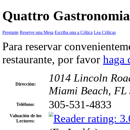
Quattro Gastronomia 
Pregunte
Reserve una Mesa
Escriba una a Crítica
Lea Críticas
Para reservar convenienteme
restaurante, por favor
haga 
1014 Lincoln Roa
Dirección:
Miami Beach, FL
305-531-4833
Teléfono:
Valuación de los
Lectores: