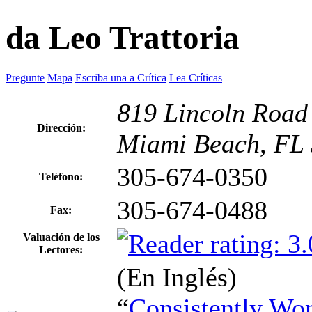
da Leo Trattoria
Pregunte
Mapa
Escriba una a Crítica
Lea Críticas
819 Lincoln Road
Dirección:
Miami Beach, FL
305-674-0350
Teléfono:
305-674-0488
Fax:
Valuación de los
Lectores:
(En Inglés)
“
Consistently Won