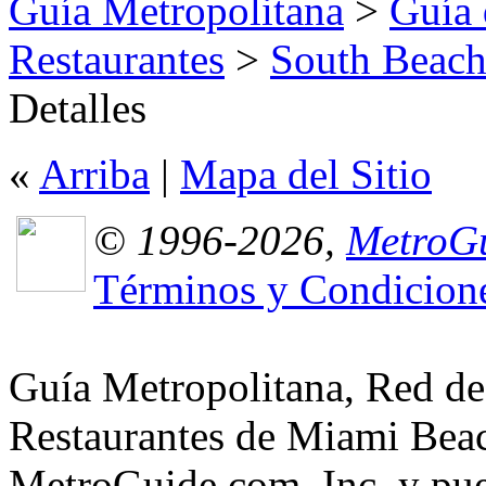
Guía Metropolitana
>
Guía 
Restaurantes
>
South Beach
Detalles
«
Arriba
|
Mapa del Sitio
© 1996-2026,
MetroGu
Términos y Condicion
Guía Metropolitana, Red de
Restaurantes de Miami Beac
MetroGuide.com, Inc. y pued